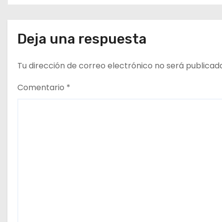
n
2026 / Crónica de esta mañ
en Bharéin
d
Deja una respuesta
e
e
Tu dirección de correo electrónico no será publicad
n
Comentario
*
t
r
a
d
a
s