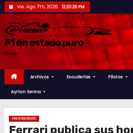
S
Vie. Ago 7th, 2026
12:20:27 PM
a
l
t
a
F1 en estado puro
r
F1eep
a
l
c
Archivos
Escuderías
Pilotos
o
n
Ayrton Senna
t
e
n
UNCATEGORIZED
i
Ferrari publica sus ho
d