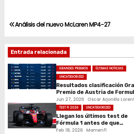
w
a
n
itt
c
k
er
e
e
N
Análisis del nuevo McLaren MP4-27
b
dI
a
o
n
v
o
Entrada relacionada
k
e
GRANDES PREMIOS
ÚLTIMAS NOTICIAS
g
UNCATEGORIZED
a
Resultados clasificación Gr
Premio de Austria de Formul
c
Jun 27, 2026
Oscar Arjonilla Loren
TEST F1 2026
UNCATEGORIZED
i
Llegan los últimos test de
ó
Fórmula 1 antes de que
comience la nueva tempora
Feb 18, 2026
Mamenf1