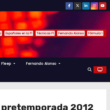
p
Españoles en la F1
Técnicas F1
Fernando Alonso
Fórmula 1
s F1eep
Fernando Alonso
 la pretemporada 2012