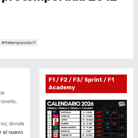
#Pretemporada F1
F1 / F2 / F3/ Sprint / F1
Academy
as
anello,
rez, donde
r el nuevo