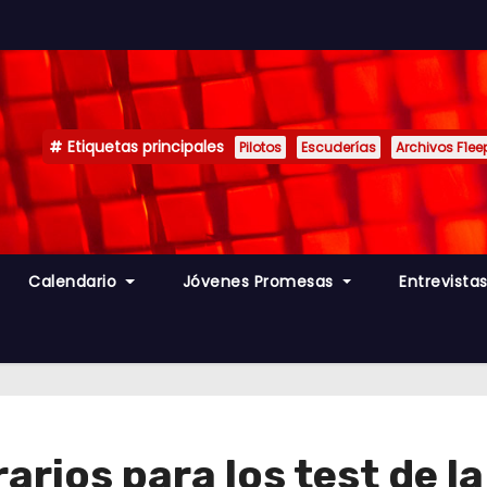
Etiquetas principales
Pilotos
Escuderías
Archivos F1ee
Calendario
Jóvenes Promesas
Entrevista
rarios para los test de