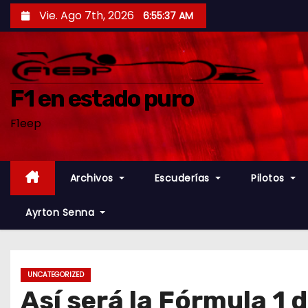
S
Vie. Ago 7th, 2026
6:55:38 AM
a
l
t
a
F1 en estado puro
r
F1eep
a
l
c
Archivos
Escuderías
Pilotos
o
n
Ayrton Senna
t
e
n
UNCATEGORIZED
i
Así será la Fórmula 1 
d