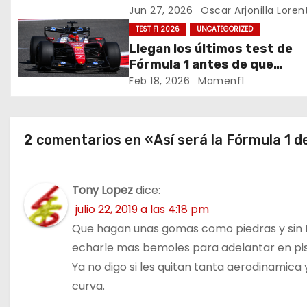
c
Jun 27, 2026
Oscar Arjonilla Loren
TEST F1 2026
UNCATEGORIZED
i
Llegan los últimos test de
ó
Fórmula 1 antes de que
comience la nueva tempora
Feb 18, 2026
Mamenf1
n
2026 / Crónica de esta mañ
en Bharéin
d
2 comentarios en «Así será la Fórmula 1 d
e
e
Tony Lopez
dice:
n
julio 22, 2019 a las 4:18 pm
Que hagan unas gomas como piedras y sin t
t
echarle mas bemoles para adelantar en pist
r
Ya no digo si les quitan tanta aerodinamic
curva.
a