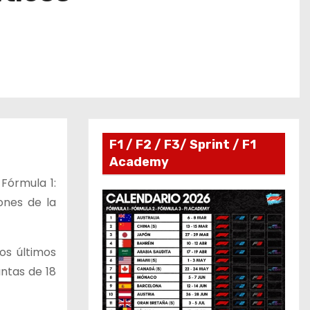
F1 / F2 / F3/ Sprint / F1
Academy
Fórmula 1:
ones de la
os últimos
ntas de 18