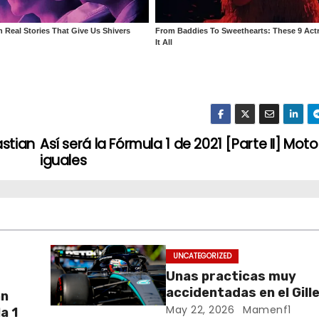
astian
Así será la Fórmula 1 de 2021 [Parte II] Mot
iguales
UNCATEGORIZED
Unas practicas muy
accidentadas en el Gill
an
Villeneuve deja a Fernando en
May 22, 2026
Mamenf1
a 1