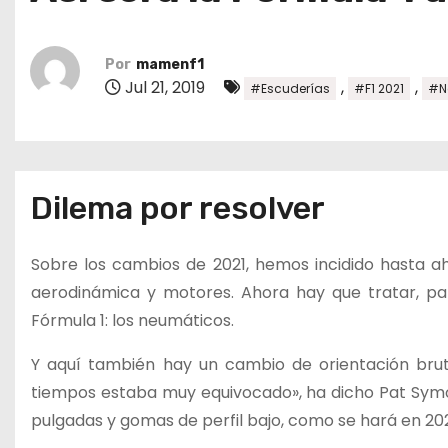
o
Por
mamenf1
Jul 21, 2019
,
,
#Escuderías
#F1 2021
#N
Dilema por resolver
Sobre los cambios de 2021, hemos incidido hasta ah
aerodinámica y motores. Ahora hay que tratar, pa
Fórmula 1: los neumáticos.
Y aquí también hay un cambio de orientación bruta
tiempos estaba muy equivocado», ha dicho Pat Symo
pulgadas y gomas de perfil bajo, como se hará en 2021