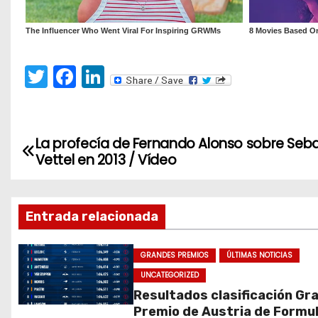
T
F
Li
w
a
n
itt
c
k
er
e
e
La profecía de Fernando Alonso sobre Seb
N
Vettel en 2013 / Vídeo
b
dI
a
o
n
v
o
Entrada relacionada
k
e
GRANDES PREMIOS
ÚLTIMAS NOTICIAS
g
UNCATEGORIZED
a
Resultados clasificación Gr
Premio de Austria de Formul