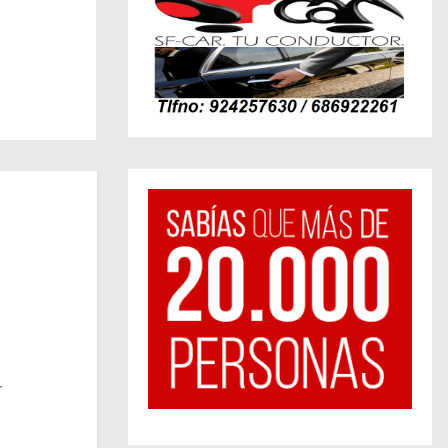
eal?… /
dá
r