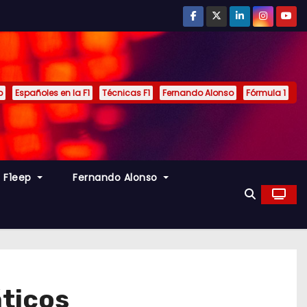
p
Españoles en la F1
Técnicas F1
Fernando Alonso
Fórmula 1
s F1eep
Fernando Alonso
áticos