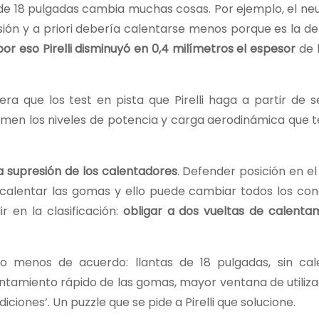
 de 18 pulgadas cambia muchas cosas. Por ejemplo, el ne
ón y a priori debería calentarse menos porque es la d
por eso Pirelli disminuyó en 0,4 milímetros el espesor
de 
ra que los test en pista que Pirelli haga a partir de 
imen los niveles de potencia y carga aerodinámica que t
a supresión de los calentadores
. Defender posición en 
n calentar las gomas y ello puede cambiar todos los co
 en la clasificación:
obligar a dos vueltas de calent
 menos de acuerdo: llantas de 18 pulgadas, sin cal
lentamiento rápido de las gomas, mayor ventana de utiliz
iciones’. Un puzzle que se pide a Pirelli que solucione.