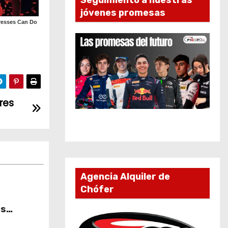
Seguimiento a nuestras
jóvenes promesas
ores
Agencia Alquiler de
Chófer
es