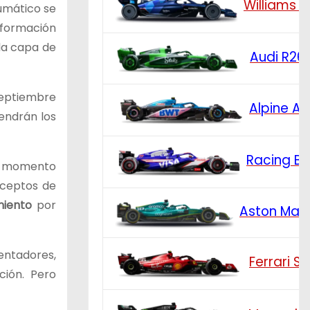
Williams 
umático se
eformación
la capa de
Audi R26
septiembre
Alpine A
endrán los
Racing Bu
el momento
nceptos de
amiento
por
Aston Mar
entadores,
Ferrari S
ación. Pero