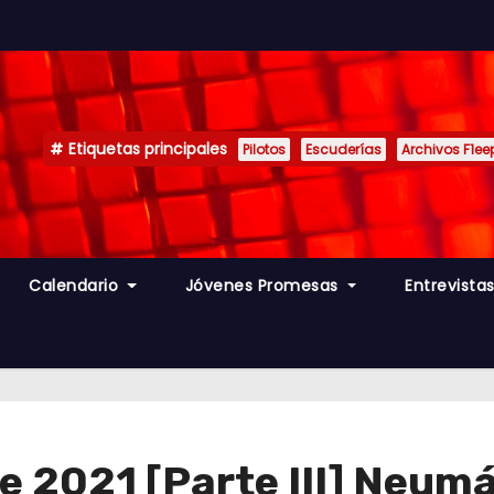
Etiquetas principales
Pilotos
Escuderías
Archivos F1ee
Calendario
Jóvenes Promesas
Entrevista
de 2021 [Parte III] Neum