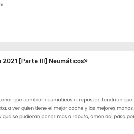
buena posición, ¿será r
te
Crónica libes 1 GP Cana
da
ana
e 2021 [Parte III] Neumáticos»
ener que cambiar neumaticos ni repostar, tendrían que
a, a ver quien tiene el mejor coche y las mejores manos.
a y que se pudieran poner mas a rebufo, amen del paso po