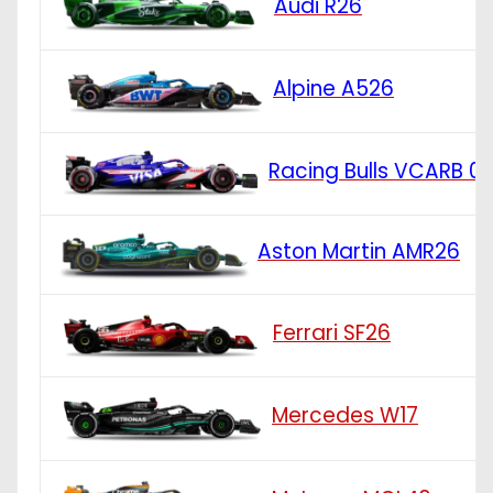
Audi R26
Alpine A526
Racing Bulls VCARB 0
Aston Martin AMR26
Ferrari SF26
Mercedes W17