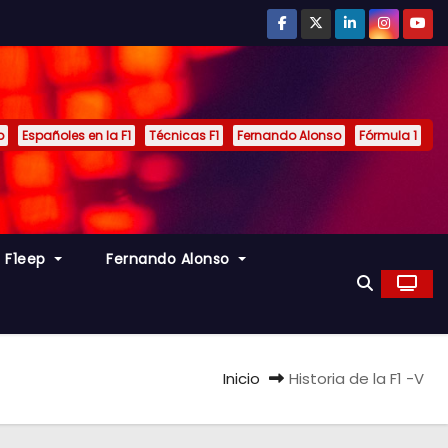
p
Españoles en la F1
Técnicas F1
Fernando Alonso
Fórmula 1
s F1eep
Fernando Alonso
Inicio
Historia de la F1 -V