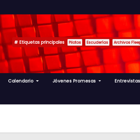
Etiquetas principales
Pilotos
Escuderías
Archivos F1ee
Calendario
Jóvenes Promesas
Entrevista