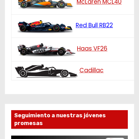
McLaren MCL40
Red Bull RB22
Haas VF26
Cadillac
Seguimiento a nuestras jóvenes
promesas