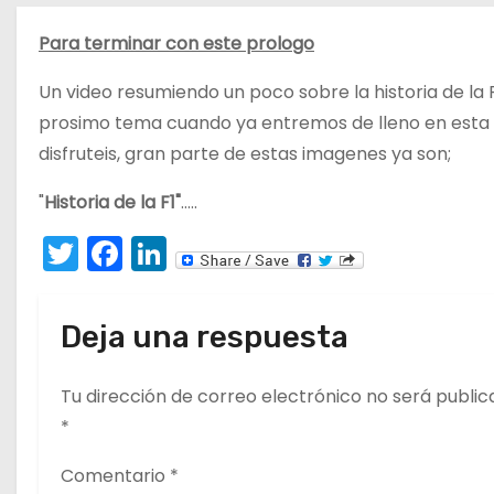
o
Para terminar con este prologo
Un video resumiendo un poco sobre la historia de la 
prosimo tema cuando ya entremos de lleno en esta ma
disfruteis, gran parte de estas imagenes ya son;
"
Historia de la F1"
…..
T
F
Li
w
a
n
itt
c
k
Deja una respuesta
er
e
e
b
dI
Tu dirección de correo electrónico no será public
o
n
*
o
Comentario
*