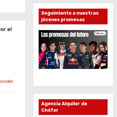
Seguimiento a nuestras
jóvenes promesas
or el
ponder
Agencia Alquiler de
Chófer