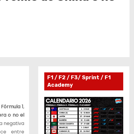
F1 / F2 / F3/ Sprint / F1
Academy
a
Fórmula 1
,
era o no el
la negativa
ce entre