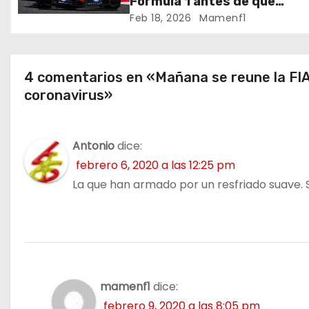
ó
Fórmula 1 antes de que
comience la nueva tempora
Feb 18, 2026
Mamenf1
n
2026 / Crónica de esta mañ
en Bharéin
d
4 comentarios en «Mañana se reune la FIA 
e
coronavirus»
e
n
Antonio
dice:
febrero 6, 2020 a las 12:25 pm
t
La que han armado por un resfriado suave. 
r
a
d
mamenf1
dice:
a
febrero 9, 2020 a las 8:05 pm