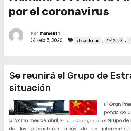
o
por el coronavirus
Por
mamenf1
Feb 5, 2020
,
,
#Escuderías
#F1 2020
Se reunirá el Grupo de Estra
situación
E
l
Gran Pre
pende de un
próximo mes de abril.
En concreto, será el
Grupo de E
de los promotores rusos de un intercamb