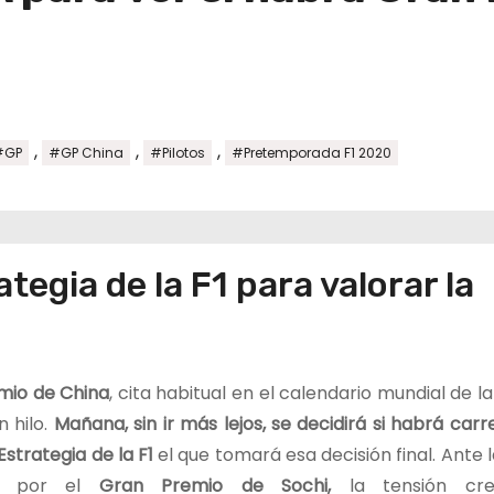
,
,
,
#GP
#GP China
#Pilotos
#Pretemporada F1 2020
tegia de la F1 para valorar la
mio de China
, cita habitual en el calendario mundial de l
 hilo.
Mañana, sin ir más lejos, se decidirá si habrá carr
strategia de la F1
el que tomará esa decisión final. Ante 
io por el
Gran Premio de Sochi,
la tensión cre