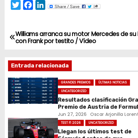
T
F
Li
w
a
n
itt
c
k
er
e
e
Williams arranca su motor Mercedes de su
N
con Frank por testito / Vídeo
b
dI
a
o
n
v
o
Entrada relacionada
k
e
GRANDES PREMIOS
ÚLTIMAS NOTICIAS
g
UNCATEGORIZED
a
Resultados clasificación Gr
Premio de Austria de Formul
c
Jun 27, 2026
Oscar Arjonilla Loren
TEST F1 2026
UNCATEGORIZED
i
Llegan los últimos test de