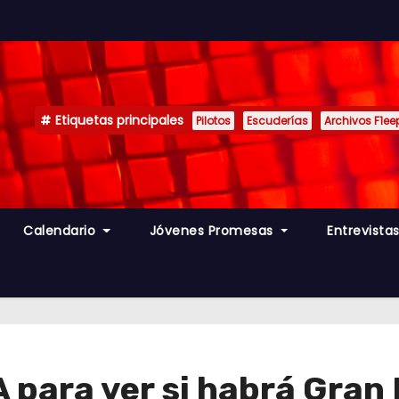
Etiquetas principales
Pilotos
Escuderías
Archivos F1ee
Calendario
Jóvenes Promesas
Entrevista
 para ver si habrá Gran