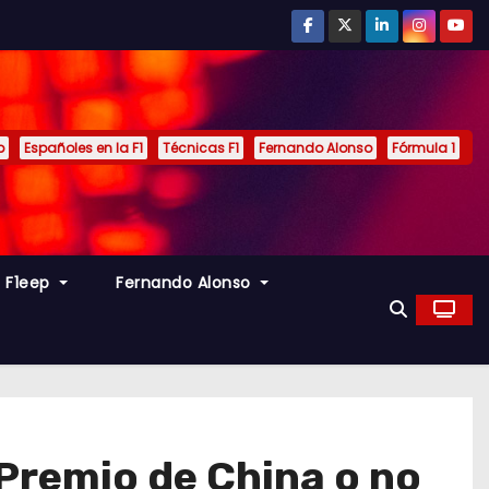
p
Españoles en la F1
Técnicas F1
Fernando Alonso
Fórmula 1
s F1eep
Fernando Alonso
 Premio de China o no