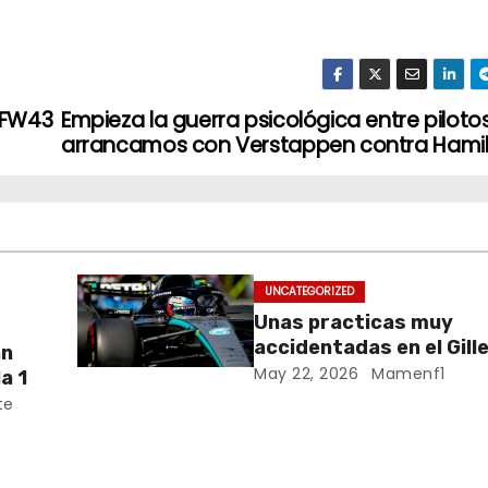
 FW43
Empieza la guerra psicológica entre pilotos
arrancamos con Verstappen contra Hami
UNCATEGORIZED
Unas practicas muy
accidentadas en el Gill
an
Villeneuve deja a Fernando en
May 22, 2026
Mamenf1
a 1
buena posición, ¿será r
te
Crónica libes 1 GP Cana