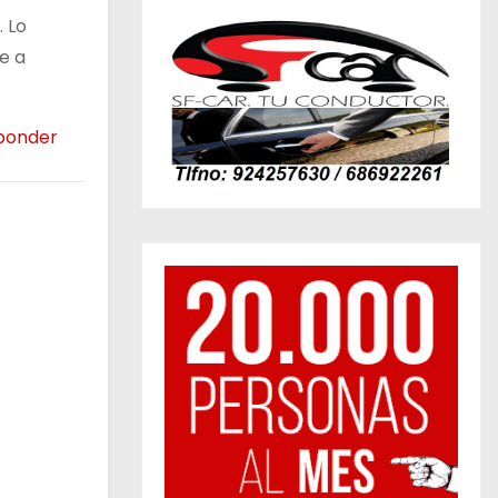
 Lo
e a
ponder