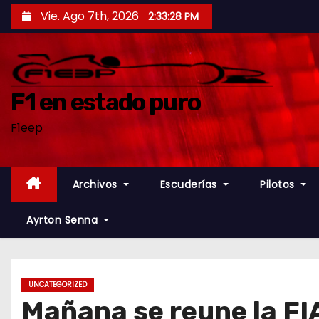
S
Vie. Ago 7th, 2026
2:33:29 PM
a
l
t
a
F1 en estado puro
r
F1eep
a
l
c
Archivos
Escuderías
Pilotos
o
n
Ayrton Senna
t
e
n
UNCATEGORIZED
i
Mañana se reune la FIA
d