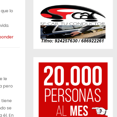
 que lo
vida.
ponder
e le
ba pero
 tiene
ndo se
 él. En