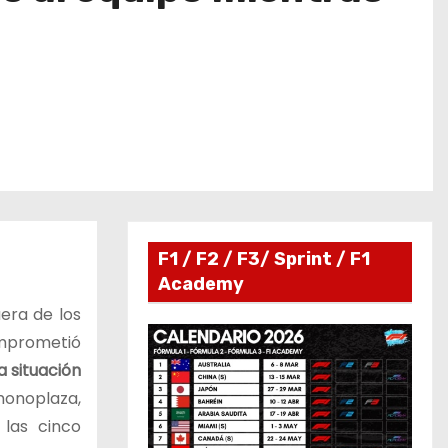
F1 / F2 / F3/ Sprint / F1
Academy
uera de los
omprometió
a situación
onoplaza,
las cinco