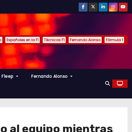
p
Españoles en la F1
Técnicas F1
Fernando Alonso
Fórmula 1
s F1eep
Fernando Alonso
do al equipo mientras