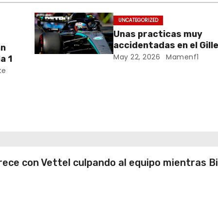
UNCATEGORIZED
Unas practicas muy
accidentadas en el Gill
an
Villeneuve deja a Fernando en
May 22, 2026
Mamenf1
a 1
buena posición, ¿será r
te
Crónica libes 1 GP Cana
da
ana
rece con Vettel culpando al equipo mientras B