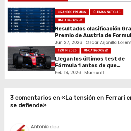
k
e
GRANDES PREMIOS
ÚLTIMAS NOTICIAS
g
UNCATEGORIZED
a
Resultados clasificación Gr
Premio de Austria de Formul
c
Jun 27, 2026
Oscar Arjonilla Loren
TEST F1 2026
UNCATEGORIZED
i
Llegan los últimos test de
ó
Fórmula 1 antes de que
comience la nueva tempora
Feb 18, 2026
Mamenf1
n
2026 / Crónica de esta mañ
en Bharéin
d
3 comentarios en «La tensión en Ferrari c
e
se defiende»
e
n
Antonio
dice: