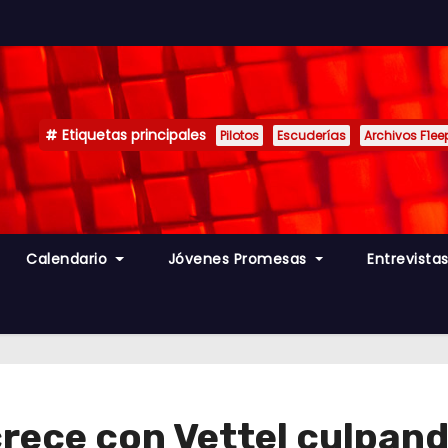
Etiquetas principales
Pilotos
Escuderías
Archivos F1ee
Calendario
Jóvenes Promesas
Entrevista
crece con Vettel culpan