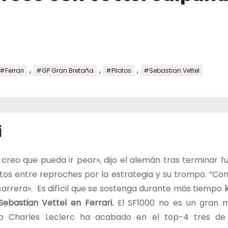
,
,
,
#Ferrari
#GP Gran Bretaña
#Pilotos
#Sebastian Vettel
i
 creo que pueda ir peor», dijo el alemán tras terminar f
tos entre reproches por la estrategia y su trompo. “C
carrera». Es difícil que se sostenga durante más tiempo
l
Sebastian Vettel en Ferrari.
El SF1000 no es un gran m
o Charles Leclerc ha acabado en el top-4 tres de 