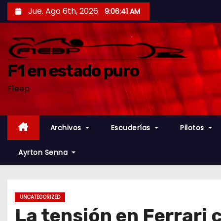
S
Jue. Ago 6th, 2026
9:06:43 AM
a
l
t
a
F1 en estado puro
r
F1eep
a
l
c
Archivos
Escuderías
Pilotos
o
n
Ayrton Senna
t
e
n
UNCATEGORIZED
i
La tensión en Ferrari 
d