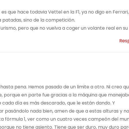
 que hace todavia Vettel en la F1, ya no digo en Ferrari,
patadas, sino de la competición.
urismo, pero que no vuelva a coger un volante real en su 
Res
hasta pena. Hemos pasado de un limite a otro. Ni creo qu
ne, porque en parte fue gracias a la máquina que maneja
cada día es más descarado, que le están dando. Y
r pasándolo nada bien, amen de que a estas alturas y no
ta fórmula 1, ver como un cuatro veces campeón del mu
1 porque no tiene asiento. Tiene que ser duro, muy duro para