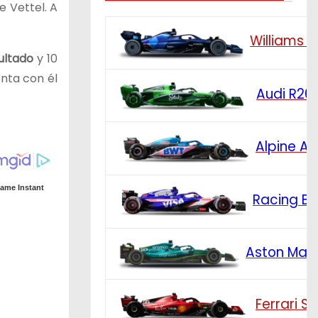
e Vettel. A
Williams 
ultado
y 10
enta con él
Audi R26
Alpine A
Racing Bu
Aston Mar
Ferrari S