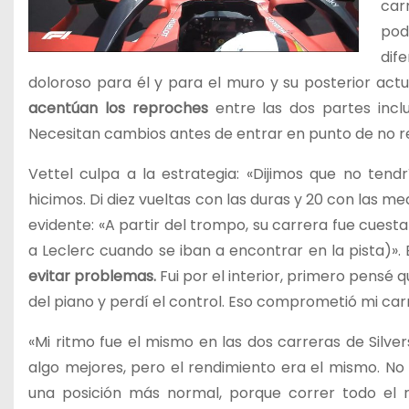
car
pod
dif
doloroso para él y para el muro y su posterior ac
acentúan los reproches
entre las dos partes incl
Necesitan cambios antes de entrar en punto de no r
Vettel culpa a la estrategia: «Dijimos que no tend
hicimos. Di diez vueltas con las duras y 20 con las me
evidente: «A partir del trompo, su carrera fue cuesta
a Leclerc cuando se iban a encontrar en la pista)».
evitar problemas.
Fui por el interior, primero pensé
del piano y perdí el control. Eso comprometió mi carre
«Mi ritmo fue el mismo en las dos carreras de Silve
algo mejores, pero el rendimiento era el mismo. N
una posición más normal, porque correr todo el r