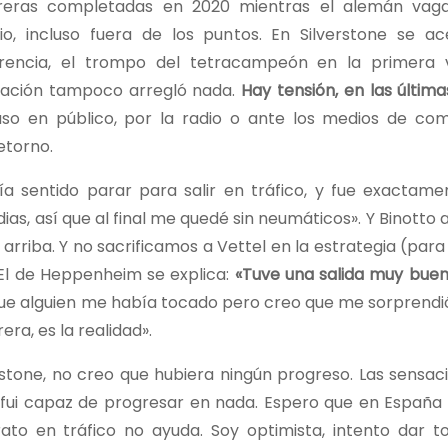
reras completadas en 2020 mientras el alemán vaga 
io, incluso fuera de los puntos. En Silverstone se a
erencia, el trompo del tetracampeón en la primera 
tuación tampoco arregló nada.
Hay tensión, en las últim
uso en público, por la radio o ante los medios de com
etorno.
ría sentido parar para salir en tráfico, y fue exactame
dias, así que al final me quedé sin neumáticos». Y Binotto 
 arriba. Y no sacrificamos a Vettel en la estrategia (par
 El de Heppenheim se explica:
«Tuve una salida muy buen
 que alguien me había tocado pero creo que me sorprendi
ra, es la realidad».
rstone, no creo que hubiera ningún progreso. Las sensac
o fui capaz de progresar en nada. Espero que en Españ
ato en tráfico no ayuda. Soy optimista, intento dar t