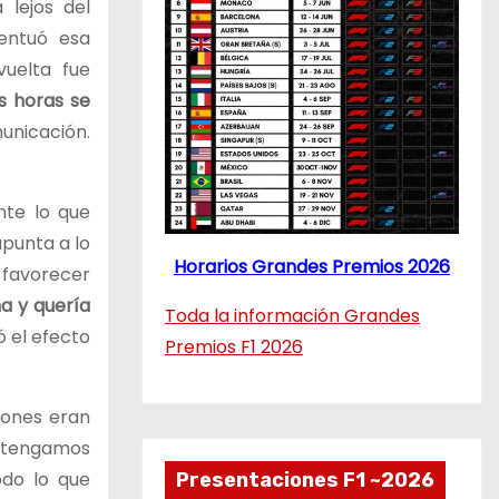
lejos del
centuó esa
vuelta fue
as horas se
unicación.
nte lo que
apunta a lo
Horarios Grandes Premios 2026
a favorecer
a y quería
Toda la información Grandes
ó el efecto
Premios F1 2026
iones eran
a tengamos
odo lo que
Presentaciones F1 ~2026