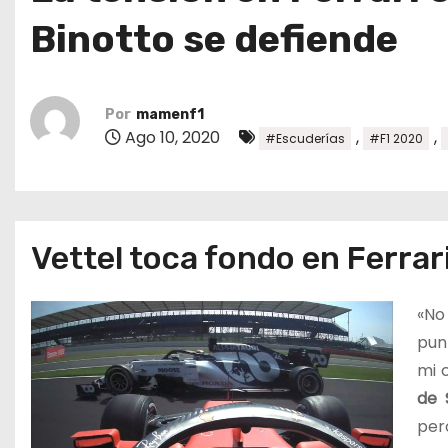
o
Binotto se defiende
Por
mamenf1
Ago 10, 2020
,
,
#Escuderías
#F1 2020
Vettel toca fondo en Ferrar
«No
pun
mi 
de 
per