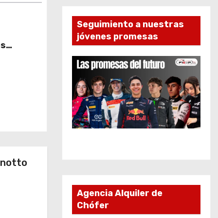
Seguimiento a nuestras
jóvenes promesas
es
eal?… /
dá
inotto
Agencia Alquiler de
Chófer