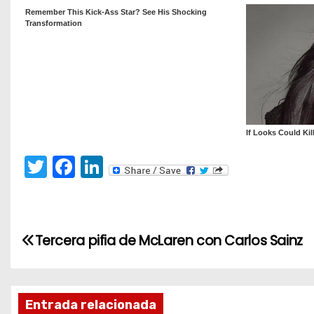
T
F
Li
w
a
n
itt
c
k
er
e
e
N
Tercera pifia de McLaren con Carlos Sainz
b
dI
a
o
n
v
o
Entrada relacionada