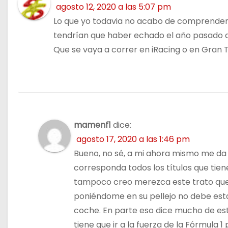
agosto 12, 2020 a las 5:07 pm
t
Lo que yo todavia no acabo de comprender es
r
tendrían que haber echado el año pasado a 
Que se vaya a correr en iRacing o en Gran T
a
d
a
s
mamenf1
dice:
agosto 17, 2020 a las 1:46 pm
Bueno, no sé, a mi ahora mismo me da 
corresponda todos los títulos que tie
tampoco creo merezca este trato que 
poniéndome en su pellejo no debe esta
coche. En parte eso dice mucho de es
tiene que ir a la fuerza de la Fórmula 