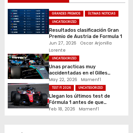
g
GRANDES PREMIOS
ÚLTIMAS NOTICIAS
a
UNCATEGORIZED
c
Resultados clasificación Gran
Premio de Austria de Formula 1
i
Jun 27, 2026
Oscar Arjonilla
Lorente
ó
UNCATEGORIZED
n
Unas practicas muy
accidentadas en el Gilles
d
Villeneuve deja a Fernando en
May 22, 2026
Mamenf1
buena posición, ¿será real?… /
TEST F1 2026
UNCATEGORIZED
e
Crónica libes 1 GP Canadá
Llegan los últimos test de
Fórmula 1 antes de que
e
comience la nueva temporada
Feb 18, 2026
Mamenf1
2026 / Crónica de esta mañana
n
en Bharéin
t