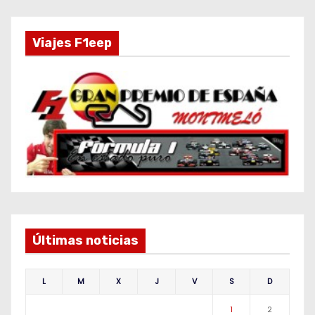
Viajes F1eep
Últimas noticias
L
M
X
J
V
S
D
1
2