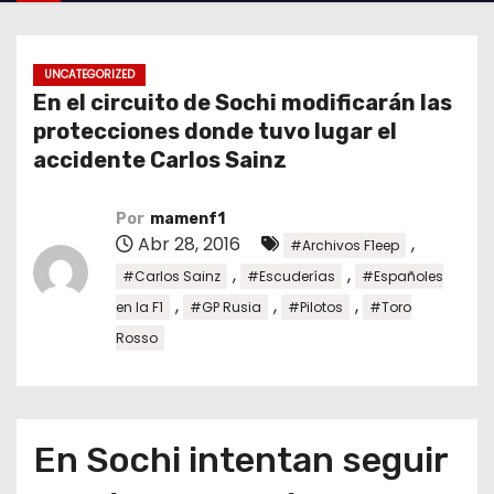
o
UNCATEGORIZED
En el circuito de Sochi modificarán las
protecciones donde tuvo lugar el
accidente Carlos Sainz
Por
mamenf1
Abr 28, 2016
,
#Archivos F1eep
,
,
#Carlos Sainz
#Escuderías
#Españoles
,
,
,
en la F1
#GP Rusia
#Pilotos
#Toro
Rosso
En Sochi intentan seguir