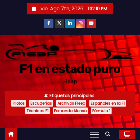
S
Vie. Ago 7th, 2026
1:32:11 PM
a
l
t
a
r
a
F1 en estado puro
l
c
F1eep
o
n
Etiquetas principales
t
Pilotos
Escuderías
Archivos F1eep
Españoles en la F1
e
Técnicas F1
Fernando Alonso
Fórmula 1
n
i
d