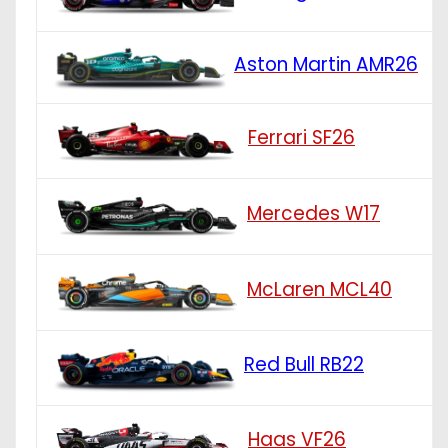
Aston Martin AMR26
Ferrari SF26
Mercedes W17
McLaren MCL40
Red Bull RB22
Haas VF26