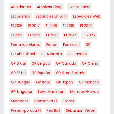
Accidentes
Archivos F1eep
Carlos Sainz
Escuderías
Españoles En La F1
Especiales Web
F1 2016
F1 2017
F1 2018
F1 2019
F1 2020
F1 2021
F1 2022
F1 2023
F1 2024
F1 2025
Fernando Alonso
Ferrari
Fórmula 1
GP
GP Abu Dhabi
GP Australia
GP Bahrein
GP Brasil
GP Bélgica
GP Canadá
GP China
GP EE.UU
GP España
GP Gran Bretaña
GP Hungria
GP Italia
GP Japon
GP Monaco
GP Singapur
Lewis Hamilton
McLaren-Honda
Mercedes
Normativa F1
Pilotos
Pretemporada F1
Red Bull
Sebastian Vettel