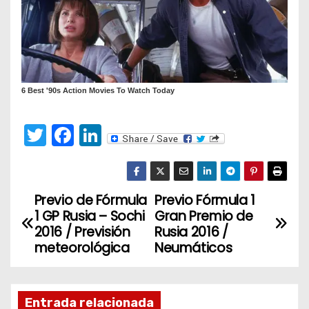
T
F
Li
w
a
n
itt
c
k
er
e
e
Previo de Fórmula
Previo Fórmula 1
N
1 GP Rusia – Sochi
Gran Premio de
b
dI
a
2016 / Previsión
Rusia 2016 /
o
n
meteorológica
Neumáticos
v
o
k
e
Entrada relacionada