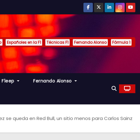
p
Españoles en la F1
Técnicas F1
Fernando Alonso
Fórmula 1
s F1eep
Fernando Alonso
ez se queda en Red Bull, un sitio menos para Carlos Sainz