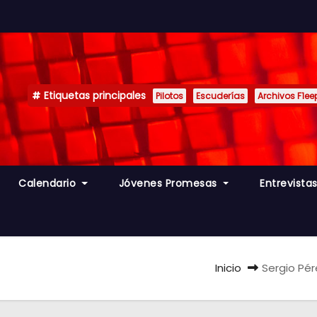
Etiquetas principales
Pilotos
Escuderías
Archivos F1ee
Calendario
Jóvenes Promesas
Entrevista
Inicio
Sergio Pér