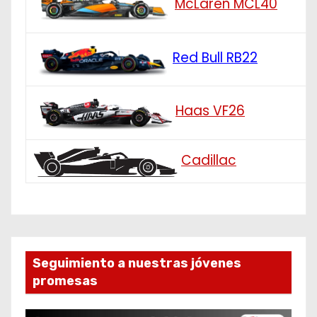
McLaren MCL40
Red Bull RB22
Haas VF26
Cadillac
Seguimiento a nuestras jóvenes
promesas