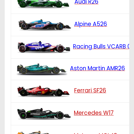
Audi R26
Alpine A526
Racing Bulls VCARB 0
Aston Martin AMR26
Ferrari SF26
Mercedes W17