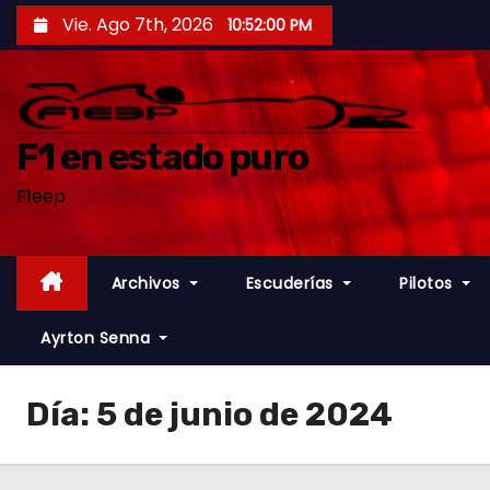
S
Vie. Ago 7th, 2026
10:52:01 PM
a
l
t
a
F1 en estado puro
r
F1eep
a
l
c
Archivos
Escuderías
Pilotos
o
n
Ayrton Senna
t
e
Día:
5 de junio de 2024
n
i
d