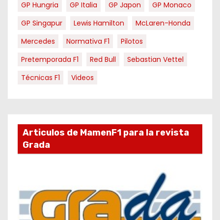
GP Hungria
GP Italia
GP Japon
GP Monaco
GP Singapur
Lewis Hamilton
McLaren-Honda
Mercedes
Normativa F1
Pilotos
Pretemporada F1
Red Bull
Sebastian Vettel
Técnicas F1
Videos
Articulos de MamenF1 para la revista
Grada