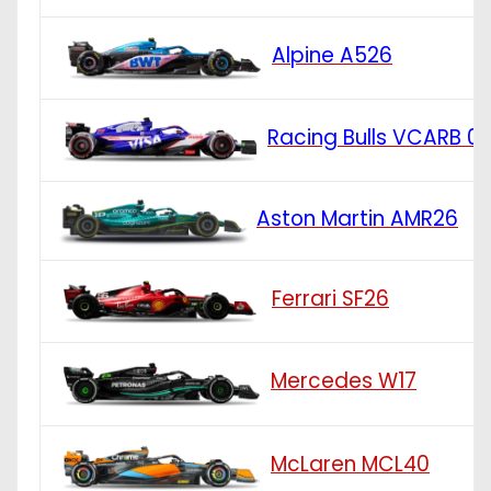
Alpine A526
Racing Bulls VCARB 0
Aston Martin AMR26
Ferrari SF26
Mercedes W17
McLaren MCL40