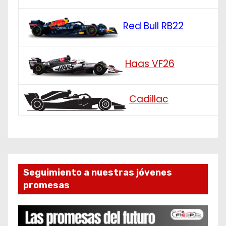
Red Bull RB22
Haas VF26
Cadillac
Seguimiento a nuestras jóvenes
promesas