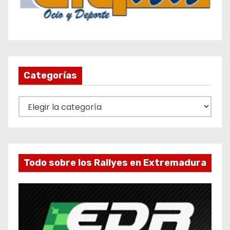
Categorías
C
a
t
e
g
Todo sobre los Rallyes en Extremadura
o
r
í
a