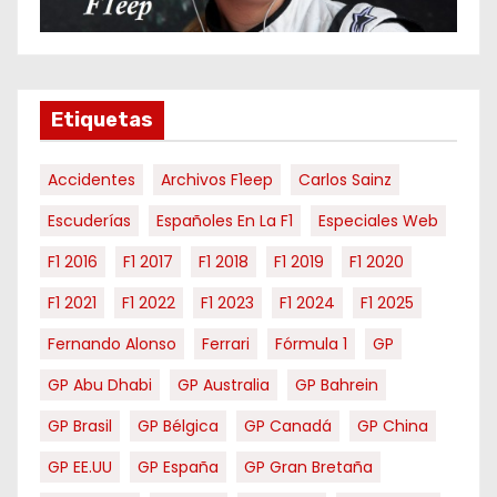
m
e
s
e
Etiquetas
s
Accidentes
Archivos F1eep
Carlos Sainz
Escuderías
Españoles En La F1
Especiales Web
F1 2016
F1 2017
F1 2018
F1 2019
F1 2020
F1 2021
F1 2022
F1 2023
F1 2024
F1 2025
Fernando Alonso
Ferrari
Fórmula 1
GP
GP Abu Dhabi
GP Australia
GP Bahrein
GP Brasil
GP Bélgica
GP Canadá
GP China
GP EE.UU
GP España
GP Gran Bretaña