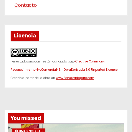
-
Contacto
Licencia
f1enestadopuro.com
está licanciado bajo
Creative Commons
Reconocimiento-NoComercial-SinObraDerivada 3.0 Unported License
.
Creado a partir de la obra en
www.f1enestadopuro.com
You missed
ÚLTIMAS NOTICIAS