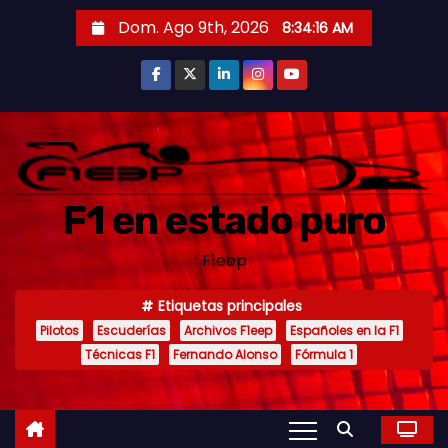
S
Dom. Ago 9th, 2026
8:34:18 AM
a
l
t
a
r
a
F1 en estado puro
l
c
F1eep
o
n
Etiquetas principales
t
Pilotos
Escuderías
Archivos F1eep
Españoles en la F1
e
Técnicas F1
Fernando Alonso
Fórmula 1
n
i
d