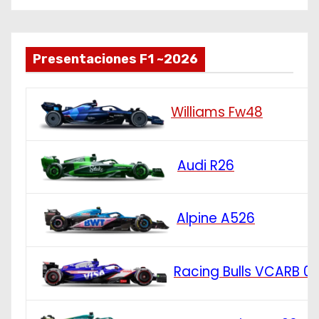
Presentaciones F1 ~2026
Williams Fw48
Audi R26
Alpine A526
Racing Bulls VCARB 0