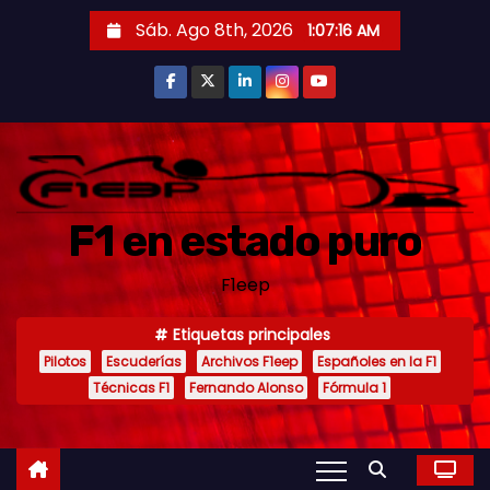
S
Sáb. Ago 8th, 2026
1:07:17 AM
a
l
t
a
r
a
F1 en estado puro
l
c
F1eep
o
n
Etiquetas principales
t
Pilotos
Escuderías
Archivos F1eep
Españoles en la F1
e
Técnicas F1
Fernando Alonso
Fórmula 1
n
i
d