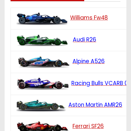
Williams Fw48
Audi R26
Alpine A526
Racing Bulls VCARB 0
Aston Martin AMR26
Ferrari SF26