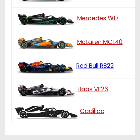
Mercedes W17
McLaren MCL40
Red Bull RB22
Haas VF26
Cadillac