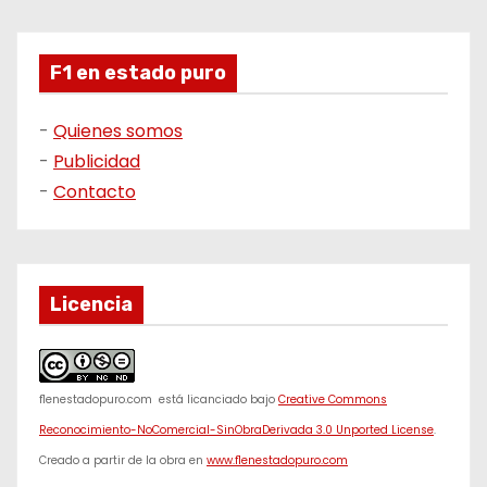
F1 en estado puro
-
Quienes somos
-
Publicidad
-
Contacto
Licencia
f1enestadopuro.com
está licanciado bajo
Creative Commons
Reconocimiento-NoComercial-SinObraDerivada 3.0 Unported License
.
Creado a partir de la obra en
www.f1enestadopuro.com