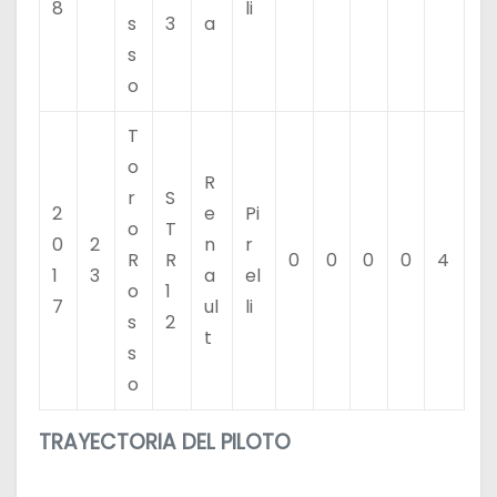
8
li
s
3
a
s
o
T
o
R
r
S
2
e
Pi
o
T
0
2
n
r
R
R
0
0
0
0
4
1
3
a
el
o
1
7
ul
li
s
2
t
s
o
TRAYECTORIA DEL PILOTO