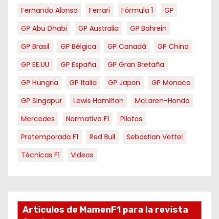
Fernando Alonso
Ferrari
Fórmula 1
GP
GP Abu Dhabi
GP Australia
GP Bahrein
GP Brasil
GP Bélgica
GP Canadá
GP China
GP EE.UU
GP España
GP Gran Bretaña
GP Hungria
GP Italia
GP Japon
GP Monaco
GP Singapur
Lewis Hamilton
McLaren-Honda
Mercedes
Normativa F1
Pilotos
Pretemporada F1
Red Bull
Sebastian Vettel
Técnicas F1
Videos
Articulos de MamenF1 para la revista