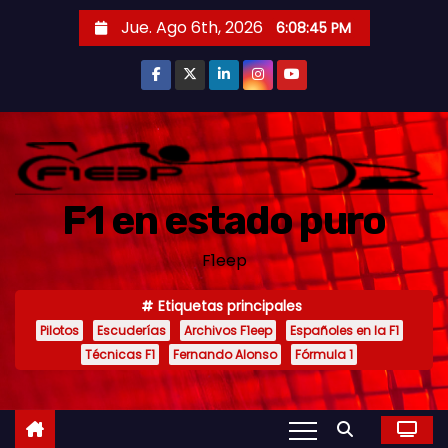
S
Jue. Ago 6th, 2026
6:08:47 PM
a
l
t
a
r
a
F1 en estado puro
l
c
F1eep
o
n
Etiquetas principales
t
Pilotos
Escuderías
Archivos F1eep
Españoles en la F1
e
Técnicas F1
Fernando Alonso
Fórmula 1
n
i
d